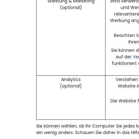
Werbung & Marketing
Wird verwend
(optional)
und Werb
relevanter
Werbung ange
Beachten Si
Ihrem
Sie können d
auf der
Ve
funktioniert
Analytics
Verstehen 
(optional)
Website i
Die Website 
Sie können wählen, ob Ihr Computer Sie jedes M
ein wenig anders. Schauen Sie daher in das Hil